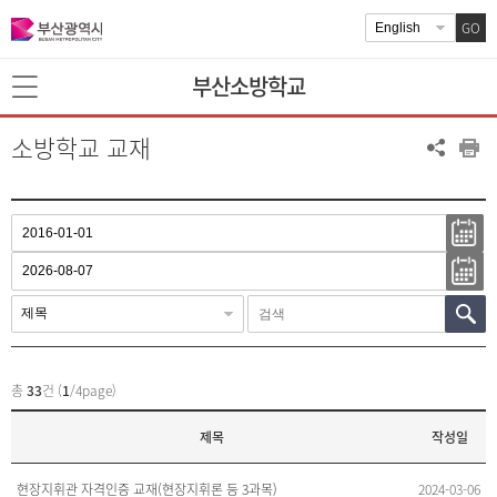
GO
부산소방학교
소방학교 교재
총
33
건 (
1
/4page)
제목
작성일
현장지휘관 자격인증 교재(현장지휘론 등 3과목)
2024-03-06