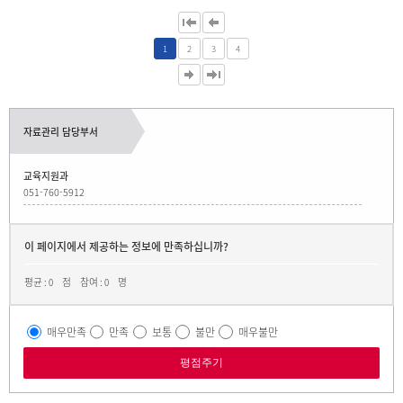
1
2
3
4
자료관리 담당부서
교육지원과
051-760-5912
이 페이지에서 제공하는 정보에 만족하십니까?
평균 :
점
참여 :
명
0
0
매우만족
만족
보통
불만
매우불만